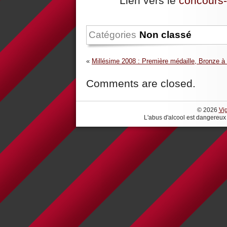
Lien vers le
concours
Catégories
Non classé
«
Millésime 2008 : Première médaille, Bronze à
Comments are closed.
© 2026
Vi
L'abus d'alcool est dangereux